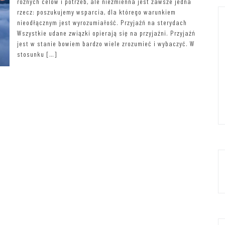
różnych celów i potrzeb, ale niezmienna jest zawsze jedna
rzecz: poszukujemy wsparcia, dla którego warunkiem
nieodłącznym jest wyrozumiałość. Przyjaźń na sterydach
Wszystkie udane związki opierają się na przyjaźni. Przyjaźń
jest w stanie bowiem bardzo wiele zrozumieć i wybaczyć. W
stosunku […]