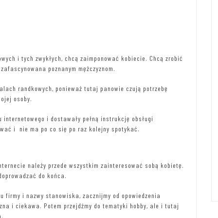
owych i tych zwykłych, chcą zaimponować kobiecie. Chcą zrobić
a i zafascynowana poznanym mężczyznom.
alach randkowych, ponieważ tutaj panowie czują potrzebę
ojej osoby.
pu internetowego i dostawały pełną instrukcję obsługi
wać i nie ma po co się po raz kolejny spotykać.
nternecie należy przede wszystkim zainteresować sobą kobietę.
 doprowadzać do końca.
 firmy i nazwy stanowiska, zacznijmy od opowiedzenia
szna i ciekawa. Potem przejdźmy do tematyki hobby, ale i tutaj
a.