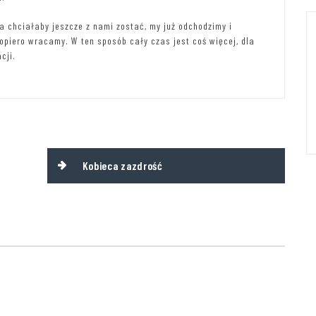
ta chciałaby jeszcze z nami zostać, my już odchodzimy i
piero wracamy. W ten sposób cały czas jest coś więcej, dla
cji.
Kobieca zazdrość