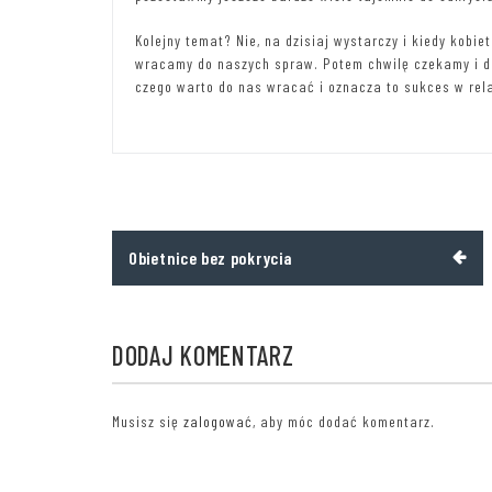
Kolejny temat? Nie, na dzisiaj wystarczy i kiedy kobie
wracamy do naszych spraw. Potem chwilę czekamy i do
czego warto do nas wracać i oznacza to sukces w rela
Nawigacja
Obietnice bez pokrycia
wpisu
DODAJ KOMENTARZ
Musisz się
zalogować
, aby móc dodać komentarz.