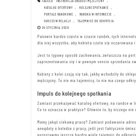
TAGGED
INSTRUKCJA OBSŁUGI MĘŻCZYZNY
,
KATALOG OFERTOWY
,
KOLEJNE SPOTKANIE
,
PORTALE RANDKOWE
,
RANDKA W INTERNECIE
,
SUKCES W RELACJI
,
TAJEMNICE DO ODKRYCIA
24 STYCZNIA, 2020
Panowie bardzo często w czasie randek, tych internet
dla niej wszystko, aby kobieta czuła się oczarowan
Jest to typowy sposób zachowania, zwłaszcza na port
zaprezentowania się i w pewnym sensie sprzedania sw
Kobiety z kolei czują się tak, jakby wchodziły do skle
mężczyzny. Tu nie ma tajemnicy, tu nie ma czego odkry
Impuls do kolejnego spotkania
Zamiast przekazywać katalog ofertowy, na randce w I
Co to oznacza w praktyce? Głównie to, by niczego nie
Mamy jakąś ciekawą pracę? Zamiast podawania adresu
anegdoty o koledze z pracy, jeśli jest faktycznie śmie
pozostawmy jeszcze bardzo wiele tajemnic do odkryci